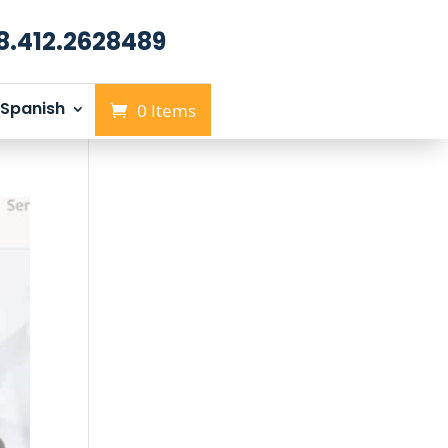
8.412.2628489
Spanish
0 Items